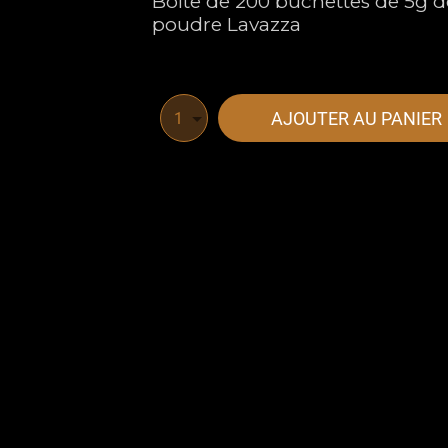
Boite de 200 bûchettes de 5g d
poudre Lavazza
AJOUTER AU PANIER
1