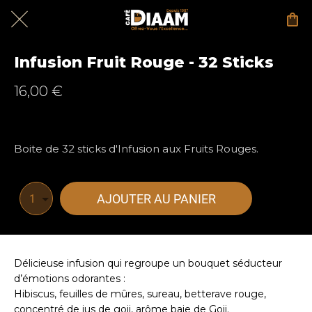
Infusion Fruit Rouge - 32 Sticks
16,00 €
Boite de 32 sticks d'Infusion aux Fruits Rouges.
AJOUTER AU PANIER
1
Délicieuse infusion qui regroupe un bouquet séducteur
d’émotions odorantes :
Hibiscus, feuilles de mûres, sureau, betterave rouge,
concentré de jus de goji, arôme baie de Goji.